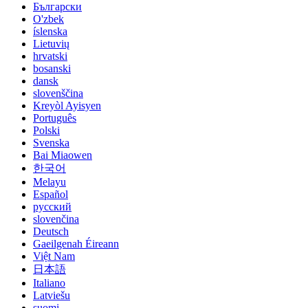
Български
O'zbek
íslenska
Lietuvių
hrvatski
bosanski
dansk
slovenščina
Kreyòl Ayisyen
Português
Polski
Svenska
Bai Miaowen
한국어
Melayu
Español
русский
slovenčina
Deutsch
Gaeilgenah Éireann
Việt Nam
日本語
Italiano
Latviešu
suomi