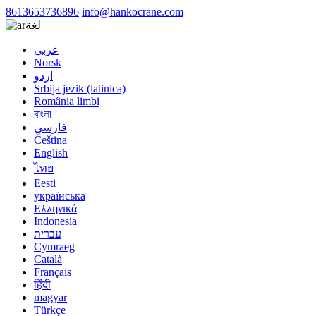
8613653736896
info@hankocrane.com
لغة
عربي
Norsk
اردو
Srbija jezik (latinica)
România limbi
বাংলা
فارسی
Čeština
English
ไทย
Eesti
українська
Ελληνικά
Indonesia
עברית
Cymraeg
Català
Français
हिंदी
magyar
Türkçe